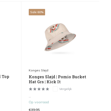
Sale 60%
Konges Sløjd
l Top
Konges Sløjd | Pomio Bucket
Hat Grs | Kick It
Vergelijk
...
Op voorraad
€39,95