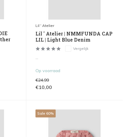
Lil ' Atelier
DIE
Lil ' Atelier | NMMFUNDA CAP
ther
LIL | Light Blue Denim
Vergelijk
...
Op voorraad
€24,99
€10,00
Sale 60%