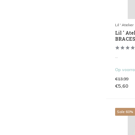
Lil ' Atelier
Lil ' A
BRACES 
...
Op voorr
€13,99
€5,60
Sale 60%