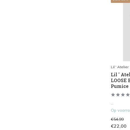
Lil ' Atelier
Lil ' At
LOOSE B
Pumice 
...
Op voorr
€54,99
€22,00