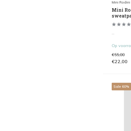
Mini Rodini
Mini Rod
sweatpa
...
Op voorr
€55,00
€22,00
Sale 60%