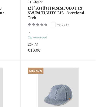
Lil ' Atelier
S
Lil ' Atelier | NMMFOLO FIN
ut
SWIM TIGHTS LIL | Overland
Trek
Vergelijk
...
Op voorraad
€24,99
€10,00
Sale 60%