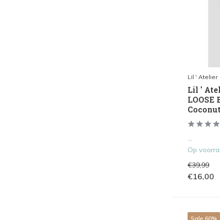
Lil ' Atelier
Lil ' At
LOOSE B
Coconut
...
Op voorr
€39,99
€16,00
Sale 60%