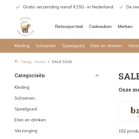
rland
De nieuwe collecties zijn binnen, shoppen maar!
Gra
Retourportaal
Cadeaubon
Merken
Kleding
Schoenen
Speelgoed
Eten en drinken
Verz
Terug
Home
SALE SS26
SALE
Categorieën
Kleding
Onze m
Schoenen
Speelgoed
Eten en drinken
Verzorging
162 prod