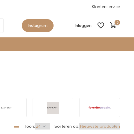
 zijn binnen, shoppen maar!
Klantenservice
0
Instagram
Inloggen
Account aanmaken
Account aanmaken
Toon:
Sorteren op: