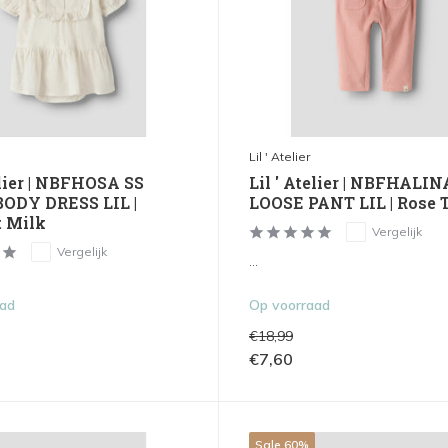
Lil ' Atelier
elier | NBFHOSA SS
Lil ' Atelier | NBFHALIN
ODY DRESS LIL |
LOOSE PANT LIL | Rose 
 Milk
Vergelijk
Vergelijk
...
aad
Op voorraad
€18,99
€7,60
Sale 60%