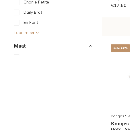
Charlie Petite
€17,60
Daily Brat
En Fant
Toon meer
Maat
Sale 60%
50 / 56
(20)
62 / 68
(38)
74 / 80
(41)
86 / 92
(61)
98 / 104
(78)
110 / 116
(78)
Konges Slø
Toon meer
Konges S
Gots | 