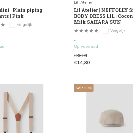
Lil ' Atelier
ini | Plain piping
Lil'Atelier | NBFFOLLY S
nts | Pink
BODY DRESS LIL | Cocon
Milk SAHARA SUN
Vergelijk
Vergelijk
...
aad
Op voorraad
€36,99
€14,80
Sale 60%