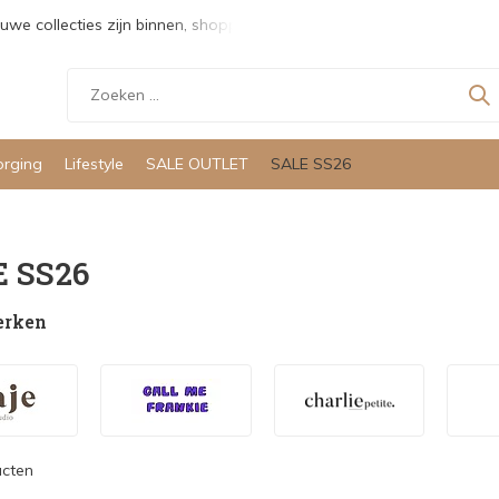
tis verzending vanaf €150,- in Nederland
De nieuwe collecties
orging
Lifestyle
SALE OUTLET
SALE SS26
 SS26
erken
ucten