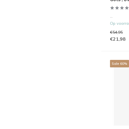
Geslacht
Jongens
(2)
...
Meisjes
(4)
Op voorr
€54,95
Schoemaat kids
€21,98
21
(3)
22
(3)
Sale 60%
23
(3)
24
(3)
25
(3)
26
(3)
Toon meer