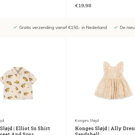
€19,98
Gratis verzending vanaf €150,- in Nederland
De nieu
jd
Konges Sløjd
løjd | Elliot Ss Shirt
Konges Sløjd | Ally Dress
Sweet And Sour
Sandshell