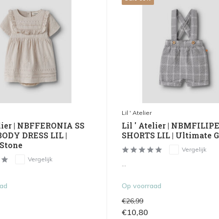
Lil ' Atelier
elier | NBFFERONIA SS
Lil ' Atelier | NBMFILIP
ODY DRESS LIL |
SHORTS LIL | Ultimate 
Stone
Vergelijk
Vergelijk
...
aad
Op voorraad
€26,99
€10,80