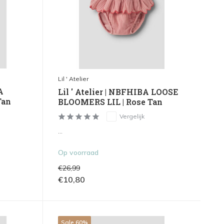
Lil ' Atelier
A
Lil ' Atelier | NBFHIBA LOOSE
Tan
BLOOMERS LIL | Rose Tan
Vergelijk
...
Op voorraad
€26,99
€10,80
Sale 60%