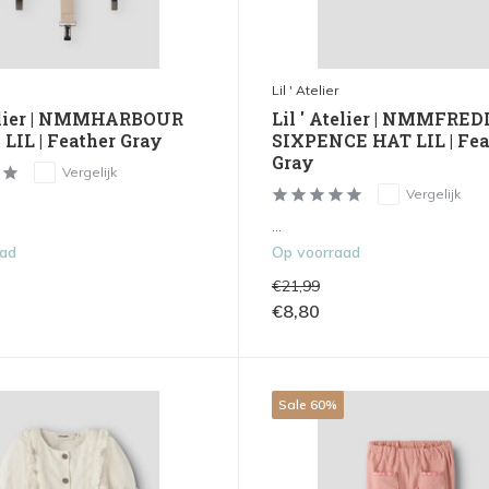
Lil ' Atelier
telier | NMMHARBOUR
Lil ' Atelier | NMMFRED
LIL | Feather Gray
SIXPENCE HAT LIL | Fea
Gray
Vergelijk
Vergelijk
...
aad
Op voorraad
€21,99
€8,80
Sale 60%