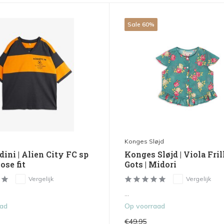
Sale 60%
Konges Sløjd
ini | Alien City FC sp
Konges Sløjd | Viola Fril
ose fit
Gots | Midori
Vergelijk
Vergelijk
...
aad
Op voorraad
€49,95