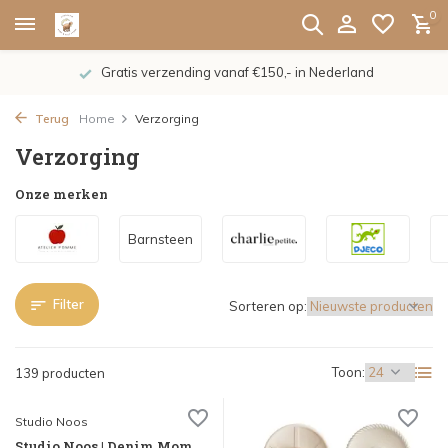
0
De nieuwe collecties zijn binnen, shoppen maar!
Terug
Home
Verzorging
Verzorging
Onze merken
Barnsteen
Filter
Sorteren op:
Toon:
139 producten
Studio Noos
Studio Noos | Denim Mom