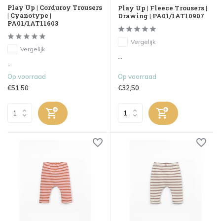
Play Up | Corduroy Trousers
Play Up | Fleece Trousers |
| Cyanotype |
Drawing | PA01/1AT10907
PA01/1AT11603
Vergelijk
Vergelijk
...
...
Op voorraad
Op voorraad
€51,50
€32,50