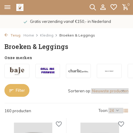
0
De nieuwe collecties zijn binnen, shoppen maar!
Terug
Home
Kleding
Broeken & Leggings
Broeken & Leggings
Onze merken
Filter
Sorteren op:
Toon:
160 producten