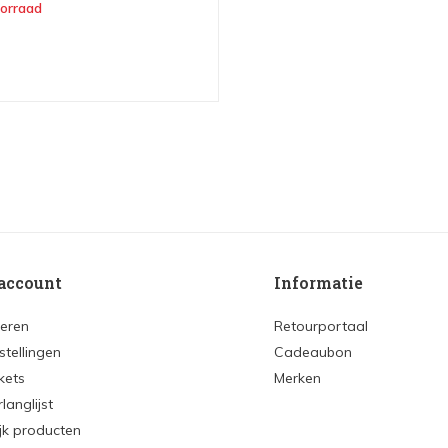
oorraad
account
Informatie
reren
Retourportaal
stellingen
Cadeaubon
ckets
Merken
rlanglijst
ijk producten