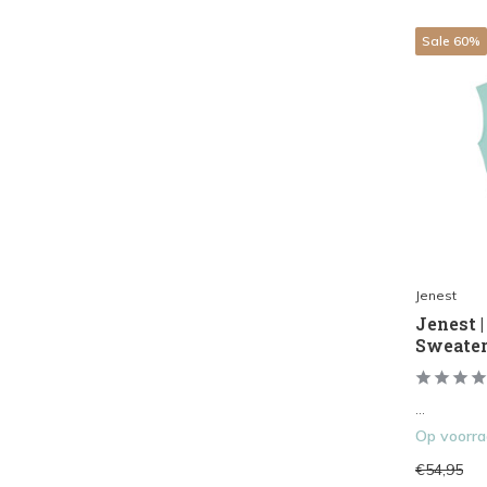
Sale 60%
Jenest
Jenest 
Sweater
...
Op voorr
€54,95