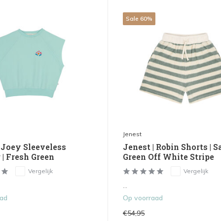
Sale 60%
Jenest
| Joey Sleeveless
Jenest | Robin Shorts | S
 | Fresh Green
Green Off White Stripe
Vergelijk
Vergelijk
...
aad
Op voorraad
€54,95