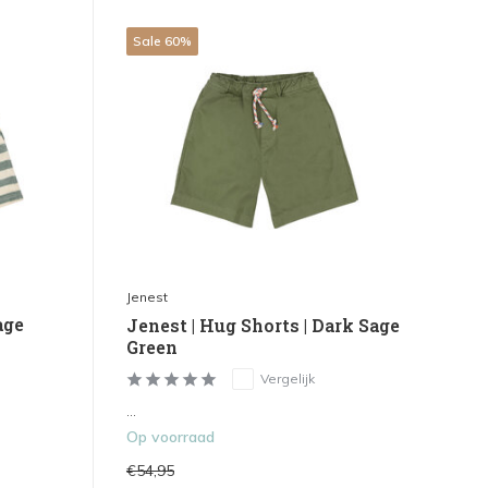
Sale 60%
Jenest
age
Jenest | Hug Shorts | Dark Sage
Green
Vergelijk
...
Op voorraad
€54,95