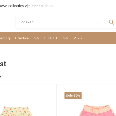
uwe collecties zijn binnen, shoppen maar!
Gratis verzending v
orging
Lifestyle
SALE OUTLET
SALE SS26
st
en
Sale 60%