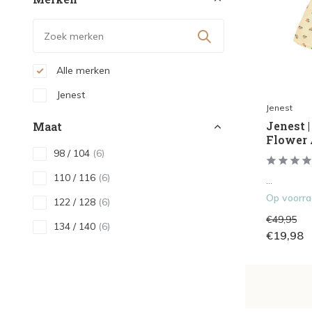
Alle merken
Jenest
Jenest
Jenest 
Maat
Flower 
98 / 104
(6)
110 / 116
(6)
...
Op voorr
122 / 128
(6)
€49,95
134 / 140
(6)
€19,98