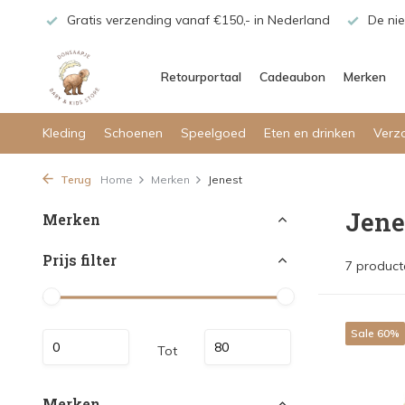
maar!
Gratis verzending vanaf €150,- in Nederland
De nie
Retourportaal
Cadeaubon
Merken
Kleding
Schoenen
Speelgoed
Eten en drinken
Verz
Terug
Home
Merken
Jenest
Jene
Merken
Prijs filter
7 product
Sale 60%
Tot
Merken