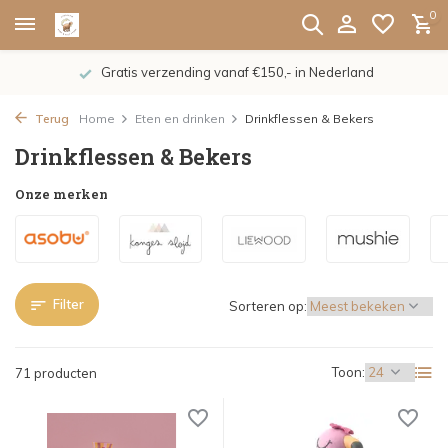
0
De nieuwe collecties zijn binnen, shoppen maar!
Terug
Home
Eten en drinken
Drinkflessen & Bekers
Drinkflessen & Bekers
Onze merken
Filter
Sorteren op:
Toon:
71 producten