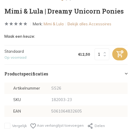
Mimi & Lula | Dreamy Unicorn Ponies
Merk:
Mimi & Lula
Bekijk alles Accessoires
Maak een keuze:
Standaard
€12,50
Op voorraad
Productspecificaties
Artikelnummer
SS26
SKU
182003-23
EAN
5061064832605
Aan verlanglijst toevoegen
Vergelijk
Delen