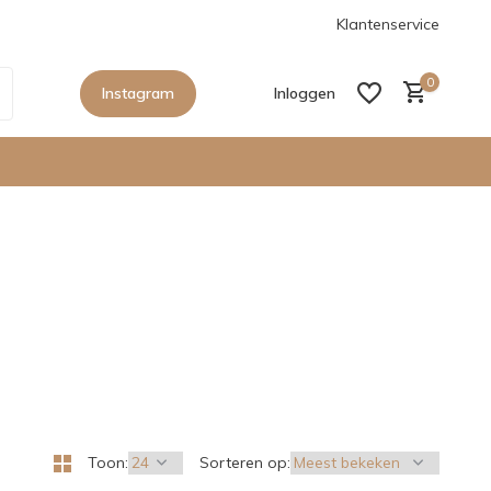
anaf €150,- in Nederland
De nieuwe collecties zijn binnen, sho
Klantenservice
0
Instagram
Inloggen
Account aanmaken
Account aanmaken
Toon:
Sorteren op: