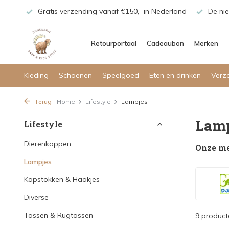
maar!
Gratis verzending vanaf €150,- in Nederland
De nie
Retourportaal
Cadeaubon
Merken
Kleding
Schoenen
Speelgoed
Eten en drinken
Verz
Terug
Home
Lifestyle
Lampjes
Lamp
Lifestyle
Dierenkoppen
Onze m
Lampjes
Kapstokken & Haakjes
Diverse
Tassen & Rugtassen
9 product