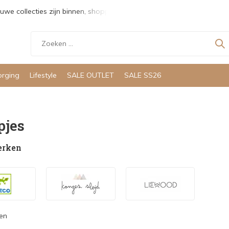
uwe collecties zijn binnen, shoppen maar!
Gratis verzending v
orging
Lifestyle
SALE OUTLET
SALE SS26
jes
erken
en