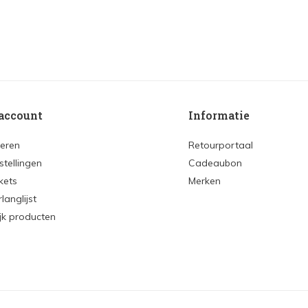
account
Informatie
reren
Retourportaal
stellingen
Cadeaubon
ckets
Merken
rlanglijst
ijk producten