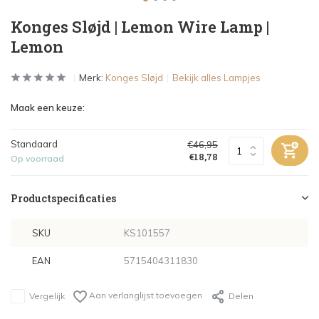
Konges Sløjd | Lemon Wire Lamp |
Lemon
Merk:
Konges Sløjd
Bekijk alles Lampjes
Maak een keuze:
Standaard
€46,95
€18,78
Op voorraad
Productspecificaties
SKU
KS101557
EAN
5715404311830
Aan verlanglijst toevoegen
Vergelijk
Delen