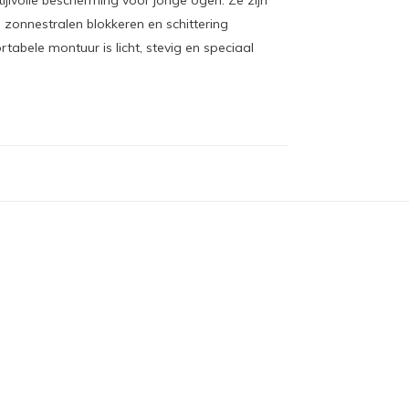
tijlvolle bescherming voor jonge ogen. Ze zijn
 zonnestralen blokkeren en schittering
tabele montuur is licht, stevig en speciaal