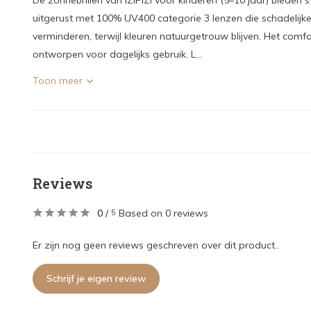
De zonnebrillen van IZIPIZI voor kinderen (5–10 jaar) bieden s
uitgerust met 100% UV400 categorie 3 lenzen die schadelijke
verminderen, terwijl kleuren natuurgetrouw blijven. Het comfor
ontworpen voor dagelijks gebruik. L...
Toon meer
Reviews
0
/
Based on 0 reviews
5
Er zijn nog geen reviews geschreven over dit product..
Schrijf je eigen review