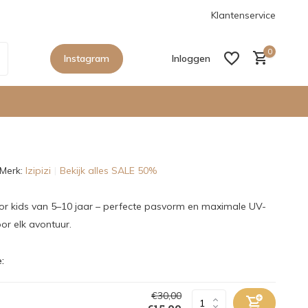
anaf €150,- in Nederland
De nieuwe collecties zijn binnen, sho
Klantenservice
0
Instagram
Inloggen
Merk:
Izipizi
Bekijk alles SALE 50%
Account aanmaken
Account aanmaken
oor kids van 5–10 jaar – perfecte pasvorm en maximale UV-
or elk avontuur.
:
€30,00