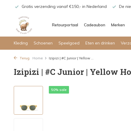
maar!
Gratis verzending vanaf €150,- in Nederland
De nie
Retourportaal
Cadeaubon
Merken
Kleding
Schoenen
Speelgoed
Eten en drinken
Verz
Terug
Home
Izipizi | #C Junior | Yellow ...
Izipizi | #C Junior | Yellow 
50% sale