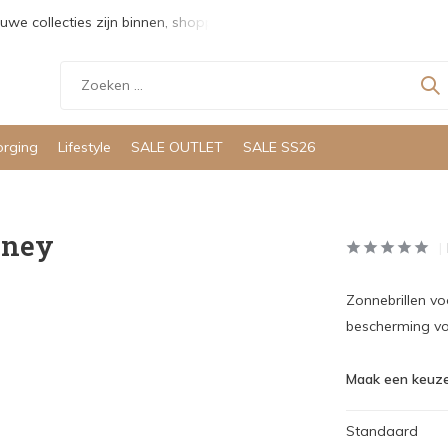
uwe collecties zijn binnen, shoppen maar!
Gratis verzending v
orging
Lifestyle
SALE OUTLET
SALE SS26
Honey
Zonnebrillen v
bescherming vo
Maak een keuze
Standaard