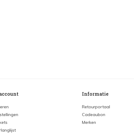
account
Informatie
reren
Retourportaal
stellingen
Cadeaubon
ckets
Merken
rlanglijst