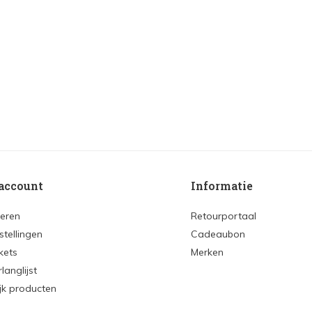
account
Informatie
reren
Retourportaal
stellingen
Cadeaubon
ckets
Merken
rlanglijst
ijk producten