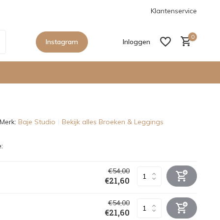
anaf €150,- in Nederland
De nieuwe collecties zijn binnen, sho
Klantenservice
0
Instagram
Inloggen
Merk:
Baje Studio
Bekijk alles Broeken & Leggings
Account aanmaken
:
Account aanmaken
€54,00
€21,60
€54,00
€21,60