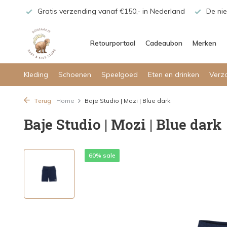
maar!
Gratis verzending vanaf €150,- in Nederland
De nie
Retourportaal
Cadeaubon
Merken
Kleding
Schoenen
Speelgoed
Eten en drinken
Verz
Terug
Home
Baje Studio | Mozi | Blue dark
Baje Studio | Mozi | Blue dark
60% sale