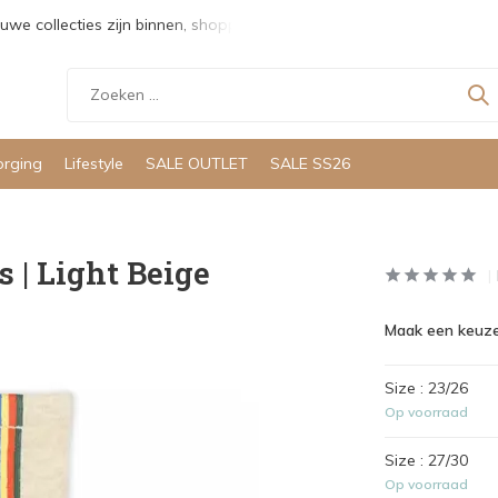
uwe collecties zijn binnen, shoppen maar!
Gratis verzending v
orging
Lifestyle
SALE OUTLET
SALE SS26
s | Light Beige
Maak een keuze
Size : 23/26
Op voorraad
Size : 27/30
Op voorraad