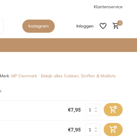
anaf €150,- in Nederland
De nieuwe collecties zijn binnen, sho
Klantenservice
0
Instagram
Inloggen
Merk:
MP Denmark
Bekijk alles Sokken, Sloffen & Maillots
Account aanmaken
:
Account aanmaken
€7,95
€7,95