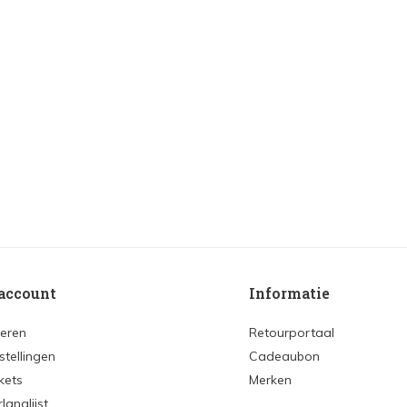
account
Informatie
reren
Retourportaal
stellingen
Cadeaubon
ckets
Merken
rlanglijst