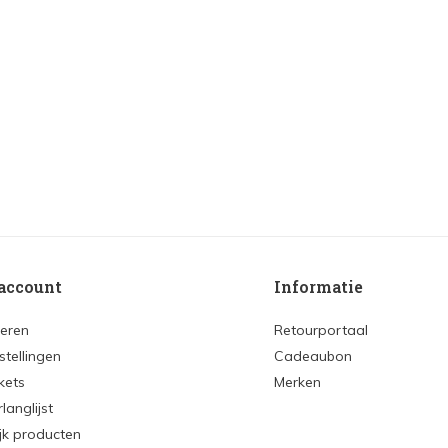
account
Informatie
reren
Retourportaal
stellingen
Cadeaubon
ckets
Merken
rlanglijst
ijk producten