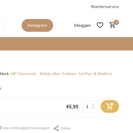
anaf €150,- in Nederland
De nieuwe collecties zijn binnen, sho
Klantenservice
0
Instagram
Inloggen
Merk:
MP Denmark
Bekijk alles Sokken, Sloffen & Maillots
Account aanmaken
:
Account aanmaken
€5,95
Aan verlanglijst toevoegen
Delen