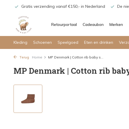
maar!
Gratis verzending vanaf €150,- in Nederland
De nie
Retourportaal
Cadeaubon
Merken
Kleding
Schoenen
Speelgoed
Eten en drinken
Verz
Terug
Home
MP Denmark | Cotton rib baby s...
MP Denmark | Cotton rib baby