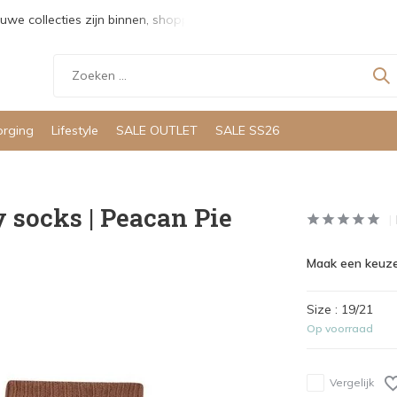
uwe collecties zijn binnen, shoppen maar!
Gratis verzending v
orging
Lifestyle
SALE OUTLET
SALE SS26
 socks | Peacan Pie
Maak een keuze
Size : 19/21
Op voorraad
Vergelijk