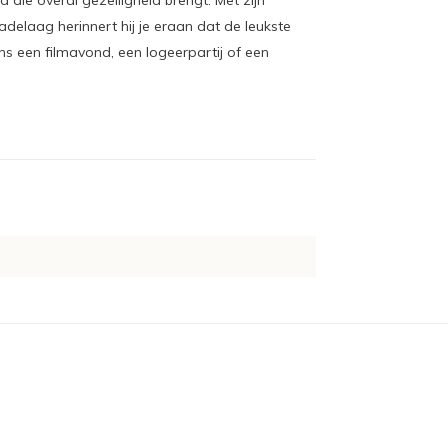
die overal gezelligheid brengt. Met zijn
delaag herinnert hij je eraan dat de leukste
ns een filmavond, een logeerpartij of een