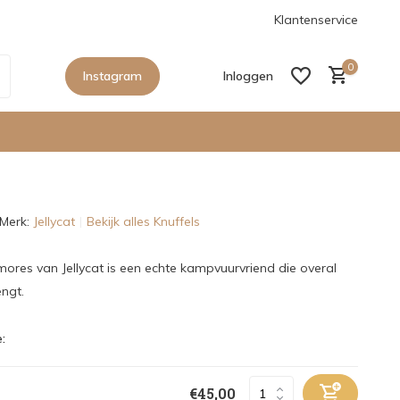
anaf €150,- in Nederland
De nieuwe collecties zijn binnen, sho
Klantenservice
0
Instagram
Inloggen
Merk:
Jellycat
Bekijk alles Knuffels
Account aanmaken
Account aanmaken
ores van Jellycat is een echte kampvuurvriend die overal
engt.
:
€45,00