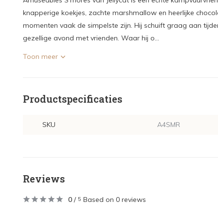
Amuseables S’mores van Jellycat is een echte kampvuurvriend 
knapperige koekjes, zachte marshmallow en heerlijke chocola
momenten vaak de simpelste zijn. Hij schuift graag aan tijde
gezellige avond met vrienden. Waar hij o...
Toon meer
Productspecificaties
SKU
A4SMR
Reviews
0
/
Based on 0 reviews
5