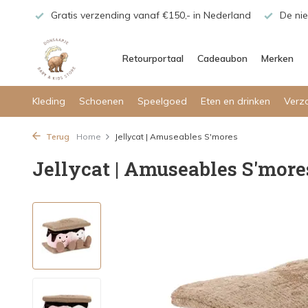
maar!
Gratis verzending vanaf €150,- in Nederland
De nie
Retourportaal
Cadeaubon
Merken
Kleding
Schoenen
Speelgoed
Eten en drinken
Verz
Terug
Home
Jellycat | Amuseables S'mores
Jellycat | Amuseables S'more