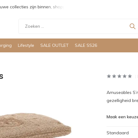
uwe collecties zijn binnen, shoppen maar!
Gratis verzending v
orging
Lifestyle
SALE OUTLET
SALE SS26
s
Amuseables S’m
gezelligheid br
Maak een keuze
Standaard