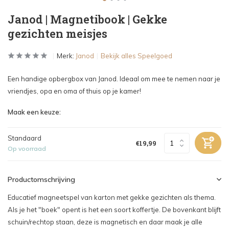
Janod | Magnetibook | Gekke
gezichten meisjes
Merk:
Janod
Bekijk alles Speelgoed
Een handige opbergbox van Janod. Ideaal om mee te nemen naar je
vriendjes, opa en oma of thuis op je kamer!
Maak een keuze:
Standaard
€19,99
Op voorraad
Productomschrijving
Educatief magneetspel van karton met gekke gezichten als thema.
Als je het "boek" opent is het een soort koffertje. De bovenkant blijft
schuin/rechtop staan, deze is magnetisch en daar maak je alle