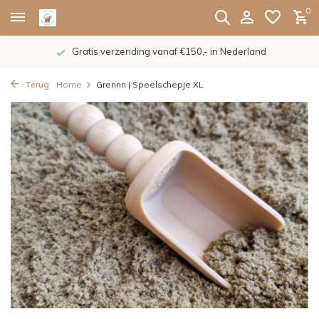
0
Gratis verzending vanaf €150,- in Nederland
Terug
Home
Grennn | Speelschepje XL