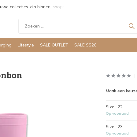
uwe collecties zijn binnen, shoppen maar!
Gratis verzending v
orging
Lifestyle
SALE OUTLET
SALE SS26
Bonbon
Maak een keuze
Size : 22
Op voorraad
Size : 23
Op voorraad