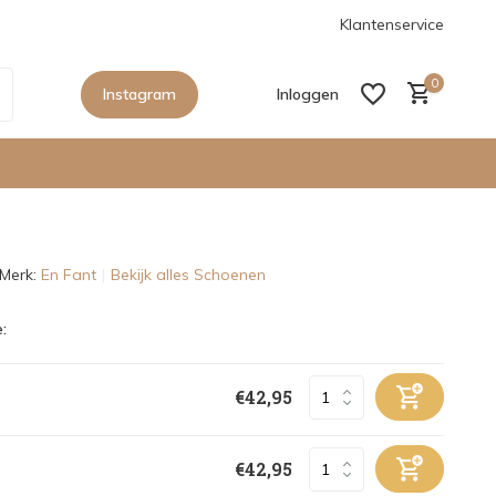
anaf €150,- in Nederland
De nieuwe collecties zijn binnen, sho
Klantenservice
0
Instagram
Inloggen
Merk:
En Fant
Bekijk alles Schoenen
Account aanmaken
:
Account aanmaken
€42,95
€42,95