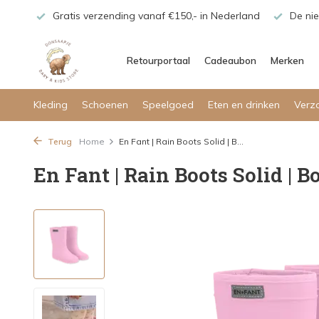
maar!
Gratis verzending vanaf €150,- in Nederland
De nie
Retourportaal
Cadeaubon
Merken
Kleding
Schoenen
Speelgoed
Eten en drinken
Verz
Terug
Home
En Fant | Rain Boots Solid | B...
En Fant | Rain Boots Solid | 