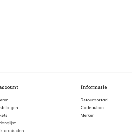
account
Informatie
reren
Retourportaal
stellingen
Cadeaubon
ckets
Merken
rlanglijst
ijk producten