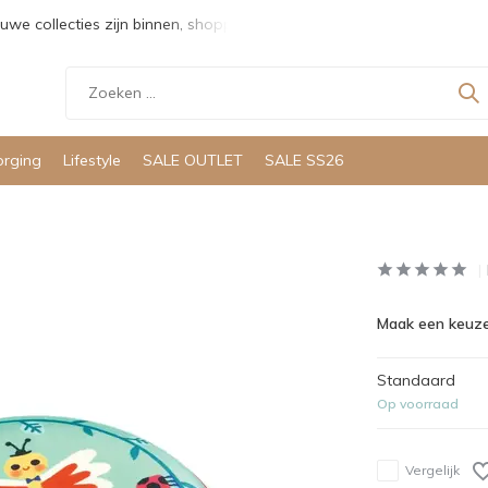
uwe collecties zijn binnen, shoppen maar!
Gratis verzending v
orging
Lifestyle
SALE OUTLET
SALE SS26
Maak een keuze
Standaard
Op voorraad
Vergelijk