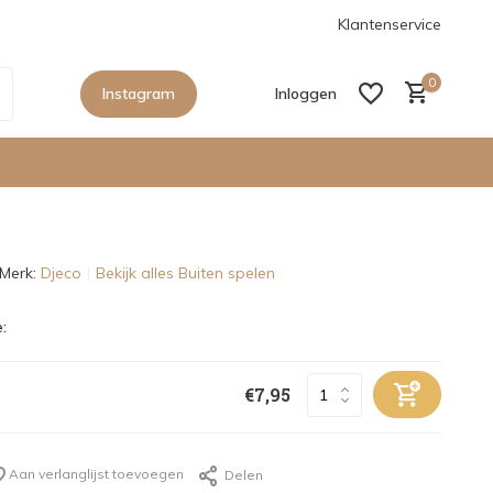
anaf €150,- in Nederland
De nieuwe collecties zijn binnen, sho
Klantenservice
0
Instagram
Inloggen
Merk:
Djeco
Bekijk alles Buiten spelen
Account aanmaken
:
Account aanmaken
€7,95
Aan verlanglijst toevoegen
Delen