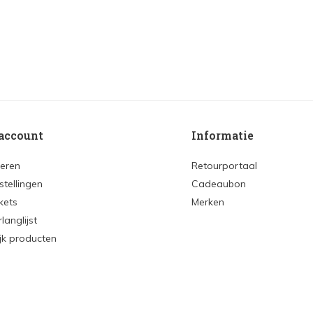
account
Informatie
reren
Retourportaal
stellingen
Cadeaubon
ckets
Merken
rlanglijst
ijk producten