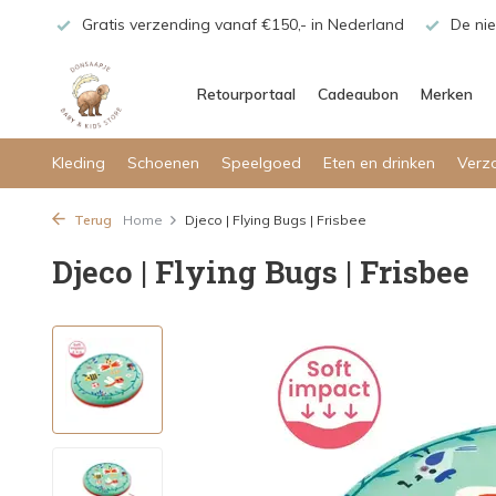
maar!
Gratis verzending vanaf €150,- in Nederland
De nie
Retourportaal
Cadeaubon
Merken
Kleding
Schoenen
Speelgoed
Eten en drinken
Verz
Terug
Home
Djeco | Flying Bugs | Frisbee
Djeco | Flying Bugs | Frisbee