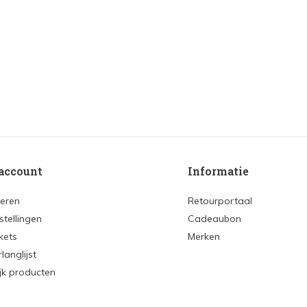
account
Informatie
reren
Retourportaal
stellingen
Cadeaubon
ckets
Merken
rlanglijst
ijk producten