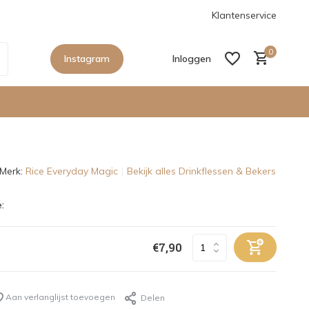
anaf €150,- in Nederland
De nieuwe collecties zijn binnen, sho
Klantenservice
0
Instagram
Inloggen
Merk:
Rice Everyday Magic
Bekijk alles Drinkflessen & Bekers
Account aanmaken
:
Account aanmaken
€7,90
Aan verlanglijst toevoegen
Delen