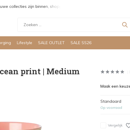
uwe collecties zijn binnen, shoppen maar!
Gratis verzending v
orging
Lifestyle
SALE OUTLET
SALE SS26
Ocean print | Medium
Maak een keuze
Standaard
Op voorraad
Vergelijk