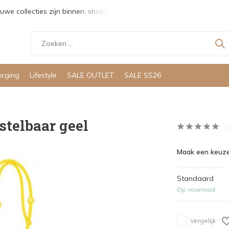
uwe collecties zijn binnen, shoppen maar!
Gratis verzending v
orging
Lifestyle
SALE OUTLET
SALE SS26
stelbaar geel
Maak een keuze
Standaard
Op voorraad
Vergelijk