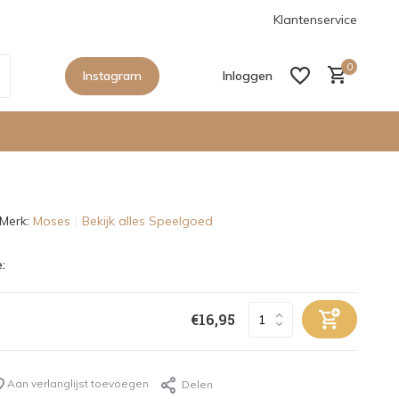
anaf €150,- in Nederland
De nieuwe collecties zijn binnen, sho
Klantenservice
0
Instagram
Inloggen
Merk:
Moses
Bekijk alles Speelgoed
Account aanmaken
:
Account aanmaken
€16,95
Aan verlanglijst toevoegen
Delen