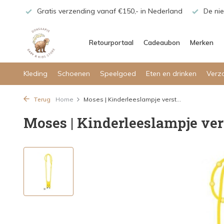
maar!
Gratis verzending vanaf €150,- in Nederland
De nie
Retourportaal
Cadeaubon
Merken
Kleding
Schoenen
Speelgoed
Eten en drinken
Verz
Terug
Home
Moses | Kinderleeslampje verst...
Moses | Kinderleeslampje ver