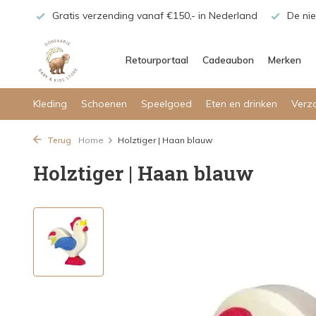
maar!
Gratis verzending vanaf €150,- in Nederland
De nie
Retourportaal
Cadeaubon
Merken
Kleding
Schoenen
Speelgoed
Eten en drinken
Verz
Terug
Home
Holztiger | Haan blauw
Holztiger | Haan blauw