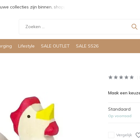
uwe collecties zijn binnen, shoppen maar!
Gratis verzending v
orging
Lifestyle
SALE OUTLET
SALE SS26
Maak een keuze
Standaard
Op voorraad
Vergelijk