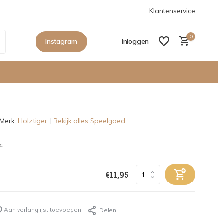
anaf €150,- in Nederland
De nieuwe collecties zijn binnen, sho
Klantenservice
0
Instagram
Inloggen
Merk:
Holztiger
Bekijk alles Speelgoed
Account aanmaken
:
Account aanmaken
€11,95
Aan verlanglijst toevoegen
Delen