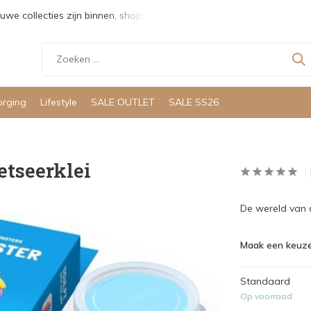
uwe collecties zijn binnen, shoppen maar!
Gratis verzending v
orging
Lifestyle
SALE OUTLET
SALE SS26
etseerklei
De wereld van d
Maak een keuze
Standaard
Op voorraad