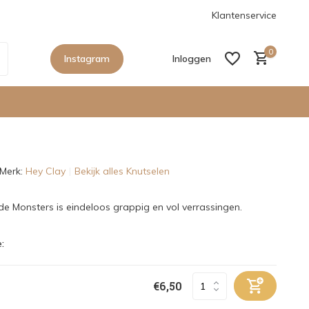
anaf €150,- in Nederland
De nieuwe collecties zijn binnen, sho
Klantenservice
0
Instagram
Inloggen
Merk:
Hey Clay
Bekijk alles Knutselen
Account aanmaken
Account aanmaken
e Monsters is eindeloos grappig en vol verrassingen.
:
€6,50