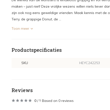
De wereld van de Monsters is eindeloos grappig en vol verra
maken – juist niet! Deze vrolijke wezens willen niets liever 
zijn ook nog eens geweldige vrienden. Maak kennis met de ori
Terry, de grappige Donut, de ...
Toon meer
Productspecificaties
SKU
HEYC242253
Reviews
0
/
Based on 0 reviews
5