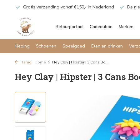
maar!
Gratis verzending vanaf €150,- in Nederland
De nie
Retourportaal
Cadeaubon
Merken
Kleding
Schoenen
Speelgoed
Eten en drinken
Verz
Terug
Home
Hey Clay | Hipster | 3 Cans Bo...
Hey Clay | Hipster | 3 Cans Bo