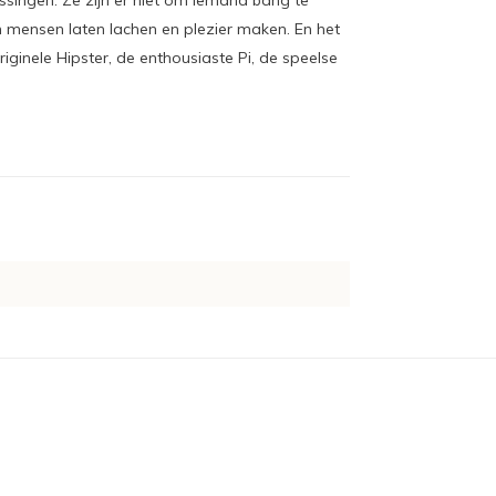
ssingen. Ze zijn er niet om iemand bang te
dan mensen laten lachen en plezier maken. En het
ginele Hipster, de enthousiaste Pi, de speelse