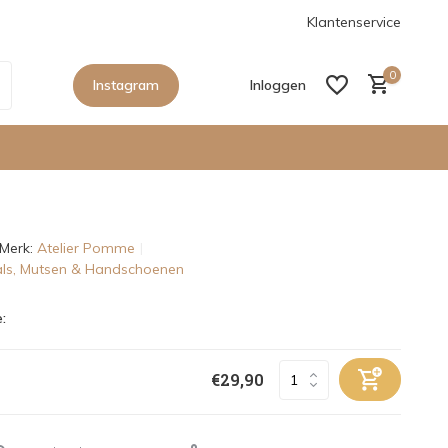
anaf €150,- in Nederland
De nieuwe collecties zijn binnen, sho
Klantenservice
0
Instagram
Inloggen
Merk:
Atelier Pomme
Account aanmaken
aals, Mutsen & Handschoenen
Account aanmaken
:
€29,90