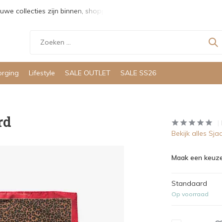
uwe collecties zijn binnen, shoppen maar!
Gratis verzending v
orging
Lifestyle
SALE OUTLET
SALE SS26
rd
Bekijk alles Sj
Maak een keuze
Standaard
Op voorraad