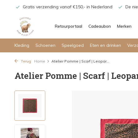
maar!
Gratis verzending vanaf €150,- in Nederland
De nie
Retourportaal
Cadeaubon
Merken
Kleding
Schoenen
Speelgoed
Eten en drinken
Verz
Terug
Home
Atelier Pomme | Scarf | Leopar...
Atelier Pomme | Scarf | Leopa