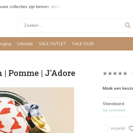
uwe collecties zijn binnen, shoppen maar!
Gratis verzending v
orging
Lifestyle
SALE OUTLET
SALE SS26
h | Pomme | J'Adore
Maak een keuze
Standaard
Op voorraad
Vergelijk