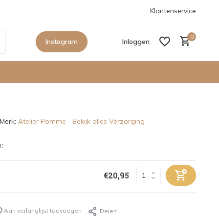
anaf €150,- in Nederland
De nieuwe collecties zijn binnen, sho
Klantenservice
0
Instagram
Inloggen
Merk:
Atelier Pomme
Bekijk alles Verzorging
Account aanmaken
:
Account aanmaken
€20,95
Aan verlanglijst toevoegen
Delen