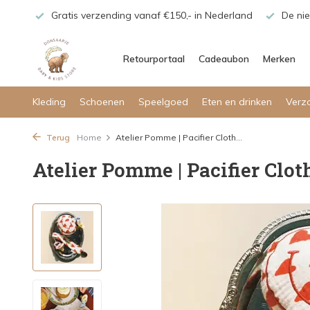
maar!
Gratis verzending vanaf €150,- in Nederland
De nie
Retourportaal
Cadeaubon
Merken
Kleding
Schoenen
Speelgoed
Eten en drinken
Verz
Terug
Home
Atelier Pomme | Pacifier Cloth...
Atelier Pomme | Pacifier Clot